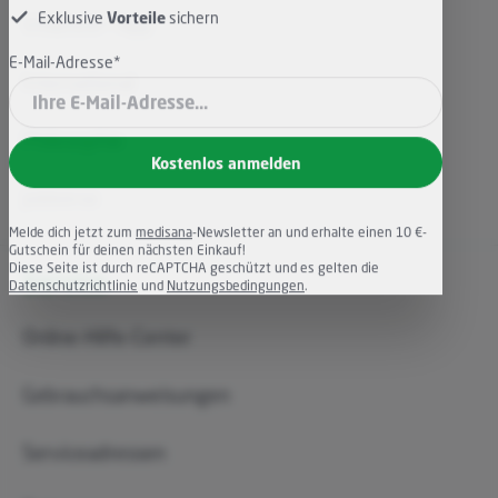
Von
News
und
Produkten
erfahren
VitaDock+ App
Exklusive
Vorteile
sichern
International
E-Mail-Adresse*
Philosophie
Kostenlos anmelden
Jobbörse
Melde dich jetzt zum
medisana
-Newsletter an und erhalte einen 10 €-
Gutschein für deinen nächsten Einkauf!
Service
Diese Seite ist durch reCAPTCHA geschützt und es gelten die
Datenschutzrichtlinie
und
Nutzungsbedingungen
.
Online-Hilfe-Center
Gebrauchsanweisungen
Serviceadressen