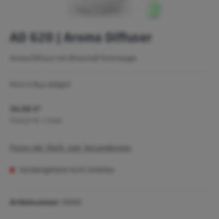
AD 620 | Aroma Diffuser
Aroma Diffusor mit Ultraschall-Technologie
Here in Buy-Widget!
34,99 €*
Stück je VE:
1 Stück
Preise inkl. MwSt. zzgl. Versandkosten
Vorübergehend nicht lieferbar
Artikelnummer:
60082