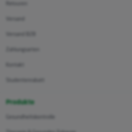
Retouren
Versand
Versand B2B
Zahlungsarten
Kontakt
Studentenrabatt
Produkte
Gesundheitskontrolle