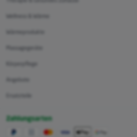
Therapie & Gesundes Zuhause
Wellness & Wärme
Wärmeprodukte
Massagegeräte
Körperpflege
Angebote
Ersatzteile
Zahlungsarten