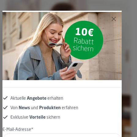
Aktuelle
Angebote
erhalten
Von
News
und
Produkten
erfahren
Exklusive
Vorteile
sichern
E-Mail-Adresse*