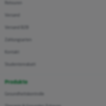
Retouren
Versand
Versand B2B
Zahlungsarten
Kontakt
Studentenrabatt
Produkte
Gesundheitskontrolle