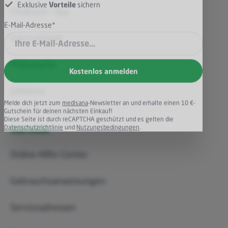
Von
News
und
Produkten
erfahren
VitaDock+ App
Exklusive
Vorteile
sichern
International
E-Mail-Adresse*
Philosophie
Kostenlos anmelden
Jobbörse
Melde dich jetzt zum
medisana
-Newsletter an und erhalte einen 10 €-
Gutschein für deinen nächsten Einkauf!
Service
Diese Seite ist durch reCAPTCHA geschützt und es gelten die
Datenschutzrichtlinie
und
Nutzungsbedingungen
.
Online-Hilfe-Center
Gebrauchsanweisungen
Serviceadressen