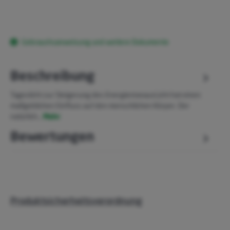
Gebrauchsanweisung und weitere Dokumente
Beschreibung
Tageslicht zur Steigerung des EnergieniveausLicht hat einen
maßgeblichen Einfluss auf den menschlichen Körper. Der
natürlich…
Mehr
Bewertungen
Produktsicherheitsverordnung