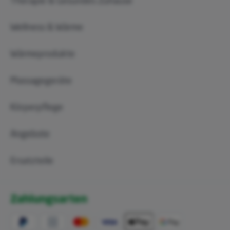
Therapie & Gesundes Zuhause
Wellness & Wärme
Wärmeprodukte
Massagegeräte
Körperpflege
Angebote
Ersatzteile
Zahlungsarten