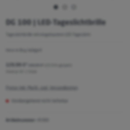
DG 100 | LED-Tageslichtbrille
Tageslichtbrille mit eingebautem LED-Tageslicht
Here in Buy-Widget!
129,99 €*
169,95 €*
(23.51% gespart)
Stück je VE:
1 Stück
Preise inkl. MwSt. zzgl. Versandkosten
Vorübergehend nicht lieferbar
Artikelnummer:
45300